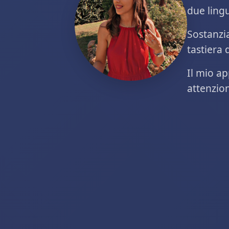
due ling
Sostanzi
tastiera 
Il mio ap
attenzion